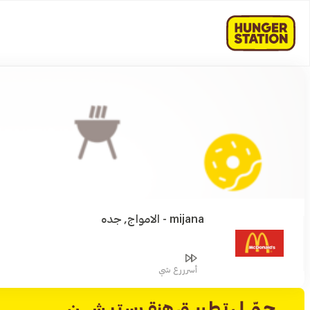
mijana - الامواج, جده
أسرررع شي