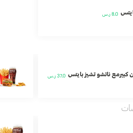
ايتس
8.0 ر.س
 كبيرمع ناتشو تشيز بايتس
37.0 ر.س
شات