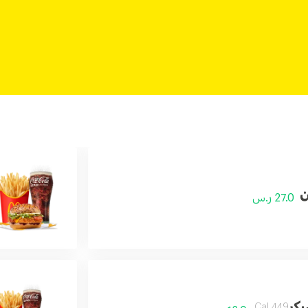
ن
27.0 ر.س
كر
449 Cal.