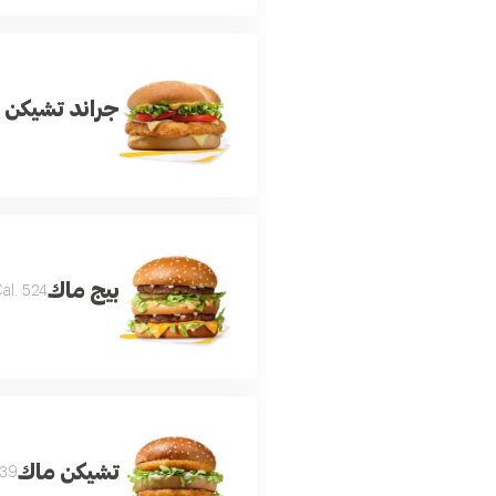
جراند تشيكن
بيج ماك
al. 524
تشيكن ماك
9 Cal.