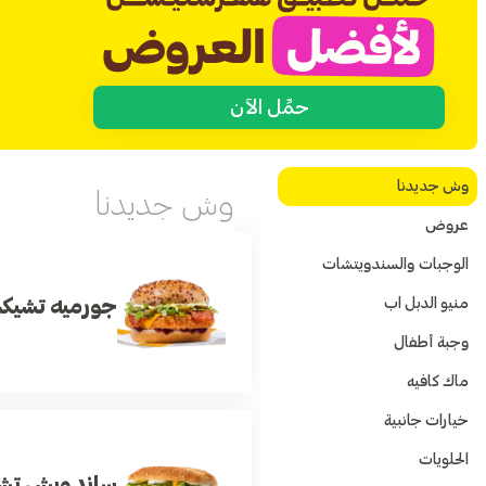
حمِّل الآن
وش جديدنا
وش جديدنا
عروض
الوجبات والسندويتشات
منيو الدبل اب
جورميه تشيك
وجبة أطفال
ماك كافيه
خيارات جانبية
الحلويات
ساندويش تشي