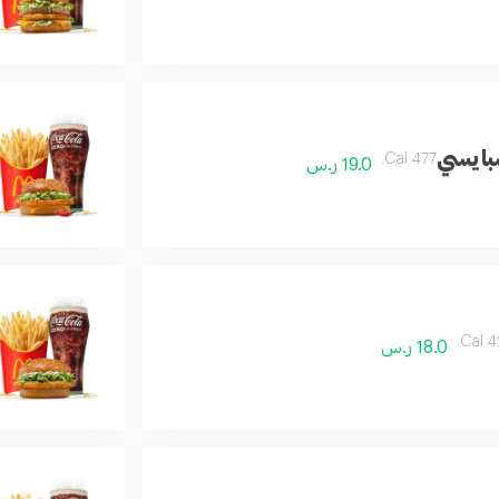
بايسي
477 Cal.
19.0 ر.س
420
18.0 ر.س