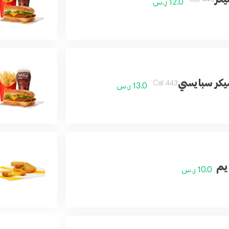
12.0 ر.س
كر سبايسي
443 Cal.
13.0 ر.س
يم
10.0 ر.س