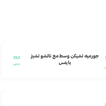
جورميه تشيكن وسط مع ناتشو تشيز
35.0
بايتس
ر.س