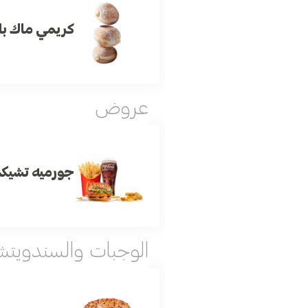
كريمي ماك ب
عروض
جورميه تشيكن
الوجبات والسندويت