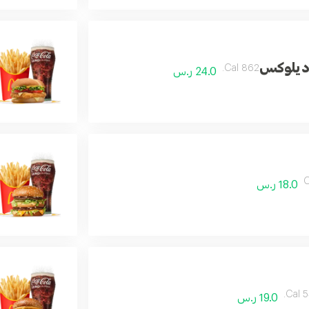
 ديلوكس
862 Cal.
24.0 ر.س
C
18.0 ر.س
53
19.0 ر.س