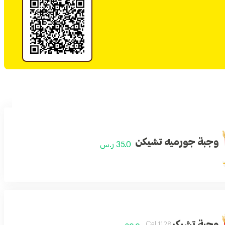
وجبة جورميه تشيكن
35.0 ر.س
وجبة تشيكر
1128 Cal.