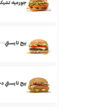
جورميه تشيك
بيج تايستي
34 Cal.
بيج تايستي د