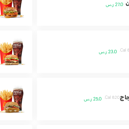
ن
27.0 ر.س
8
23.0 ر.س
جاج
820 Cal.
25.0 ر.س