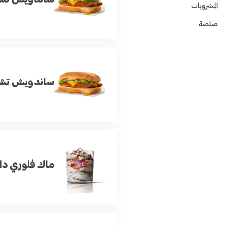
المشروبات
صلصة
ساندويش تشي
ماك فلوري دا