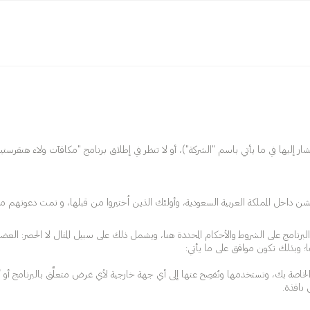
فري هيرو هنقرستيشن (Delivery Hero Hungerstation) (والتي سيُشار إليها في ما يأتي باسم "الشركة")، أو لا تنظر في إطلا
تيشن داخل المملكة العربية السعودية، وأولئك الذين اُختيروا من قبلها، و تمت دعوتهم م
لبرنامج على الشروط والأحكام المحددة هنا، ويشمل ذلك على سبيل المثال لا الحصر: العضوي
؛ وبذلك تكون موافق على ما يأتي:
الخاصة بك، وتستخدمها وتُفصِح عنها إلى أي جهة خارجية لأي غرض متعلِّق بالبرنامج أو 
 نافذة.