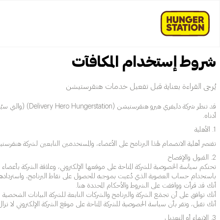
شروط إستخدام المكافآت
يُرجى القراءة بعناية قبل تفعيل خدمات هنقرستيشن
قد تنظر شركة دلي
أدناه.
1. الأهلية
تقتصر أهلية الانضمام لهذا البرنامج على الأعضاء، والمستخدمين التابعين لشركة هنقرس
2. القبول والإفصاح
تحتكم سياسة الخصوصية للشركة المتاحة على موقعها الإلكتروني، وعلاقة الشركة بأعضاء ا
باستخدام حساب العضوية الذي دُعيت بموجبه للحصول على نقاط البرنامج، واستردادها
أنك قد قرأت ووافقت على الشروط والأحكام المحددة هنا.
أنك توافق على أن تجمَع الشركة والبرنامج والشركات التابعة للشركة البيانات الشخصية 
أنك تقبل، وتقر بأن سياسة الخصوصية للشركة المتاحة على موقع الشركة الإلكتروني لا تزال
3. الإنهاء أو التعديل