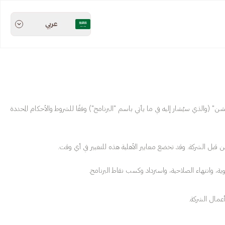
عربي
ق برنامج "مكافآت ولاء هنقرستيشن" (والذي سيُشار إليه في ما يأتي باسم "البرنامج") وفقًا للشروط والأحكام المحددة
ن قبل الشركة. وقد تخضع معايير الأهلية هذه للتغيير في أي وقت.
ة، وانتهاء الصلاحية، واسترداد وكسب نقاط البرنامج.
أعمال الشركة.