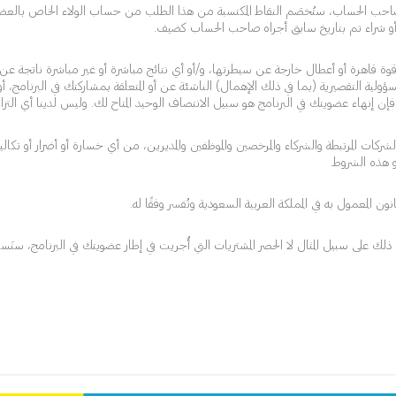
 من قبل صاحب الحساب، ستُخصَم النقاط المكتسبة من هذا الطلب من حساب الولاء الخاص با
ول أو شراء تم بتاريخ سابق أجراه صاحب الحساب كضيف.
 قاهرة أو أعطال خارجة عن سيطرتها، و/أو أي نتائج مباشرة أو غير مباشرة ناتجة عن اس
ؤولية التقصيرية (بما في ذلك الإهمال) الناشئة عن أو المتعلقة بمشاركتك في البرنامج،
شركات المرتبطة والشركاء والمرخصين والموظفين والمديرين، من أي خسارة أو أضرار أو تكالي
و هذه الشروط.
 المعمول به في المملكة العربية السعودية وتُفسر وفقًا له.
ك على سبيل المثال لا الحصر المشتريات التي أُجريت في إطار عضويتك في البرنامج، سنَست