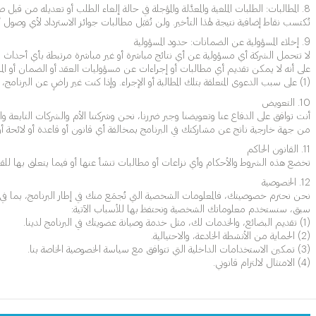
8. المطالبات: الطلبات الملغية والمعدَّلة والمؤجلة في حالة إلغاء الطلب أو تعديله
تُكتسب نقاط إضافية نتيجة لهذا التأخير. ولن تُقبَل مطالبات جوائز الاسترداد لأي وص
9. إخلاء المسؤولية عن الضمانات: حدود المسؤولية
لا تتحمل الشركة أي مسؤولية عن أي نتائج مباشرة أو غير مباشرة مرتبطة بأي أحداث قوة
على أنه لا يمكن تقديم أي مطالبات أو إجراءات عن مسؤوليات العقد أو الضمان أو المس
(1) على سبب الدعوى المتعلقة بتلك المطالبة أو الإجراء. وإذا كنت غير راضٍ عن البرنامج، فإن إنهاء عضويتك في البرنامج هو سبيل الانتصاف الوحيد المتاح لك. وليس لدينا أي التزام أو مسؤولية أو واجب آخر تجاهك.
10. التعويض
أنت توافق على الدفاع عنا وتعويضنا وجبر ضررنا، نحن وشركتنا الأم والشركات التابعة وال
من جهة خارجية ناتج عن مشاركتك في البرنامج بمخالفة أي قانون أو قاعدة أو لائحة أ
11. القانون الحاكم
تخضع هذه الشروط والأحكام وأي نزاعات أو مطالبات تنشأ عنها أو فيما يتعلق بها للقانون
12. الخصوصية
نحن نحترم خصوصيتك، فالمعلومات الشخصية التي تُجمَع منك في إطار البرنامج، بما في ذل
سبق، سنستخدم معلوماتك الشخصية ونحتفظ بها للأسباب الآتية:
(1) تقديم البضائع، والخدمات لك، مثل خدمة وصيانة عضويتك في البرنامج لدينا.
(2) الحماية من الأنشطة الخادعة، والاحتيالية.
(3) تمكين الاستخدامات الداخلية التي تتوافق مع سياسة الخصوصية الخاصة بنا.
(4) الامتثال لالتزام قانوني.