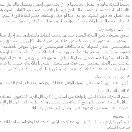
والأحكام المحددة هنا في صفحات البرنامج. ويتحمل الأعضاء مستحقو المكافآت المسؤولية 
هذا القبيل. قد تُنهي الشركة البرنامج، كليًا أو جزئيًا، وستُفقَد جميع النقاط التي لم 
قد خالف هذه الشروط والأحكام، أو تصرَّف بطريقة مخادعة، أو قدم للشركة معلومات خاط
4. الكسب والاسترداد
تسمح عضوية برنامج الشركة لأعضاء حسابها بكسب النقاط، واستردادها عند إجراء طلبات ال
سيستفيد المستخدمون من حصولهم على
هنقرستيشن، يمكن استرداد "نقاط مكافآت هنقرستيشن" في صورة عروض للمطاعم أو 
هنقرستيشن" من التطبيق. وقد بُذلَت جهود معقولة للتأكد من أن المعلومات الوارد
والأحكام. يمكن للمستخدمين تبادل النقاط في التطبيق مقابل أي من العناصر المذكو
المكافآت من التجار المعتمَدين من شركة هنقرستيشن للشروط والأحكام حسب ما قد تحدده ا
تُستبدَل في حالة الفقد أو التلف أو التدمير. ولا يمكن إلغاء أو إبطال أو نقل أو 
5. انتهاء صلاحية النقاط
تكون النقاط التي تُكتسَب من الشراء المؤهل وفقًا لكتالوج كسب نقاط برنامج المكافآت واستردادها، صالحة فقط لمدة 90 (تسعين) يومًا من تا
6. الاتصالات التسويقية
رسائل التسويق الخاصة بالبرنامج أو شركة هنقرستيشن في أي وقت، ولكن الرسائل الإلكترو
تحديث الملف الشخصي، أو غيرها من الرسائل التي تتعلق بحسابك.
7. العضوية
صاحب الحساب.