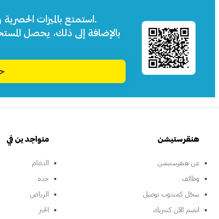
استمتع بالميزات الحصرية 
بالإضافة إلى ذلك، يحصل المست
حم
هنقرستيشن
متواجدين في
عن هنقرستيشن
الدمام
وظائف
جده
سجّل كمندوب توصيل
الرياض
انضم الآن كشريك
الخبر