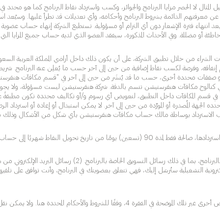
عن معرفتهم الدائمة بشروط البرنامج وأحكامه، وأي تعديلات قد تطرأ عليها. وسيُعد استم
تُسترَد بعد انتهاء فترة الإشعار دون أي التزام أو مسؤولية. تستطيع الشركة إنهاء حساب عض
ئة أو مضللة. وفي الأحداث المذكورة، سيفقد العضو الذي لديه حساب جميع المزايا التي
شراء من خلال تطبيق الشركة، على أن يكون ذلك داخل أراضي المملكة العربية السعودية فق
 ما لا يقل عن 3 نقاط لكل ريـال سعودي يتم إنفاقه، وفرصة لكسب نقاط إضافية من حين إلى آخر حسب ما يُ
صفقات محددة أخرى، حسب ما قد يُنشَر من حين إلى آخر في "قسم مكافآت هنقرستي
ة في كتالوج مكافآت هنقرستيشن تتسم بالدقة. شركة هنقرستيشن ليست مسؤولة، ولا يجو
رة في قسم المكافآت داخل التطبيق، لتعويض أي رسوم و/أو تكاليف محددة تكون مطبقةً
لجهة المُصدرة أو المورِّدة من حين إلى آخر. لا يمكن استبدال أو إعادة أو استرداد الر
تغيير طلب الاسترداد بوساطة مالك حساب مكافآت هنقرستيشن بأي شكل من الأشكال وذلك 
ريخ تحويل النقاط شهريًا إلى حساب العضو.
سيتم الاشتراك تلقائيًا لتلقي والموافقة على استقبال (1) رسائل البريد 
نية التشغيلية ستُرسَل إليك، فهي تتعلق بعضويتك في البرنامج، وأنت توافق على تلقيها. و
لا يمكن تكرار عضوية الشركة في البرنامج أو مشاركتها أو إهداؤها و/أو استخدامها لأغراض أخرى غ