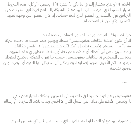
تحتفظ الشركة بالحق في تعديل برنامجها في أي وقت دون إشعار، ويشمل ذلك على سبيل المثال لا الحصر مزايا البرنامج والجوائز، وكسب واسترداد نقاط البرنامج كما هو محدد في الحكم 4 (والذي سيُشار إليه في ما يأتي بـ"الفقرة 4")، وبعض -أو كل- هذه الشروط
رار العضو الذي لديه حساب بالبرنامج في المشاركة بالبرنامج قبولًا لأي تعديلات من
وية البرنامج فورًا بالنسبة إلى العضو الذي لديه حساب، إذا كان العضو، من وجهة نظرها
 اكتسبها وأي حق في الاستخدام.
ط، وفقًا للقواعد، والمتطلبات، والمواصفات المحددة أدناه.
علِن عنه البرنامج. شريطة أن تكون "علاقة مكافآت هنقرستيشن" نشطة وبوضع جيد، حسب ما تحدده شركة
شن" من التطبيق. وُضِّحت تفاصيل "مكافآت هنقرستيشن" في "قسم مكافآت
ز محاسبتها، عن أي أخطاء أو حالات عدم دقة أو إسقاطات تظهر في هذه الشروط
 عادة على المستخدم في مكافآت هنقرستيشن حسب ما تقرره الشركة. ويخضع استرداد
صيد والقسائم الأخرى بمجرد إصدارها، ولا يمكن أن تستبدَل بها النقود أو الرصيد، ولن
بمجرد تقديمه.
الإلكتروني المتعلقة بالبرنامج، بما في ذلك رسائل التسويق الخاصة بالبرنامج. (2) رسائل البريد الإلكتروني من هنقرستيشن عبر الإنترنت، بما في ذلك رسائل التسويق. يمكنك اختيار عدم تلقي
تشمل الأمثلة على ذلك، على سبيل المثال لا الحصر: رسالة تأكيد الاسترداد، أو رسالة
ير تلك الموضحة في الفقرة 4، وفقًا للشروط والأحكام المحددة هنا. ولا يمكن نقل عضوية البرنامج أو النقاط أو استخدامها، لأي سبب، من قبل أي شخص آخر غير