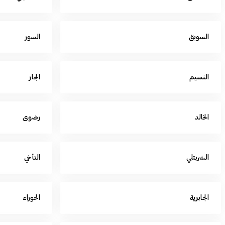
السويق
السور
النسيم
الجار
الخالد
رضوى
الشربتلي
التأخي
الجابرية
الحوراء