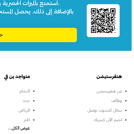
استمتع بالميزات الحصرية 
بالإضافة إلى ذلك، يحصل المست
حم
هنقرستيشن
متواجدين في
عن هنقرستيشن
الدمام
وظائف
جده
سجّل كمندوب توصيل
الرياض
انضم الآن كشريك
الخبر
عرض الكل...