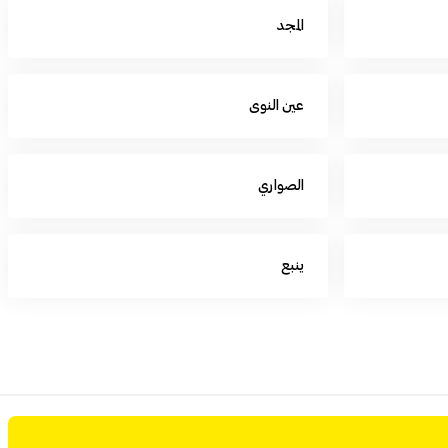
المجد
عين النوى
الصواري
ينبع